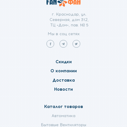
г. Краснодар, ул.
Северная, дом 312,
ТЦ «Дом», пав. № 5
Мы в соц сетях
Мы
Мы
Мы
в
в
в
facebook
telegram
twitter
Скидки
О компании
Доставка
Новости
Каталог товаров
Автоматика
Бытовые Вентиляторы