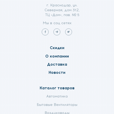
г. Краснодар, ул.
Северная, дом 312,
ТЦ «Дом», пав. № 5
Мы в соц сетях
Мы
Мы
Мы
в
в
в
facebook
telegram
twitter
Скидки
О компании
Доставка
Новости
Каталог товаров
Автоматика
Бытовые Вентиляторы
Воздуховоды