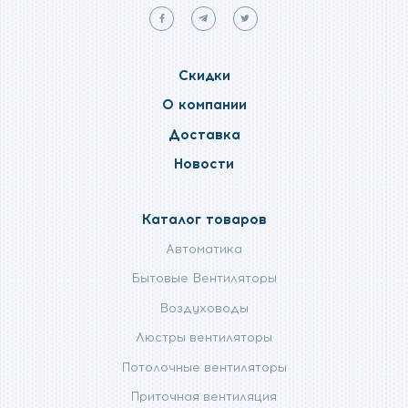
Мы
Мы
Мы
в
в
в
facebook
telegram
twitter
Скидки
О компании
Доставка
Новости
Каталог товаров
Автоматика
Бытовые Вентиляторы
Воздуховоды
Люстры вентиляторы
Потолочные вентиляторы
Приточная вентиляция