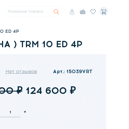
Поиск
Воздуховоды
Каминные вентиляторы
Автоматика
Меню
Товары
Избранное
Корзина
Искать
пользователя
для
сравнения
0 ED 4P
 ) TRM 10 ED 4P
Нет отзывов
Арт.: 15039VRT
Первоначальная
Текущая
900
₽
124 600
₽
цена
цена:
+
составляла
124