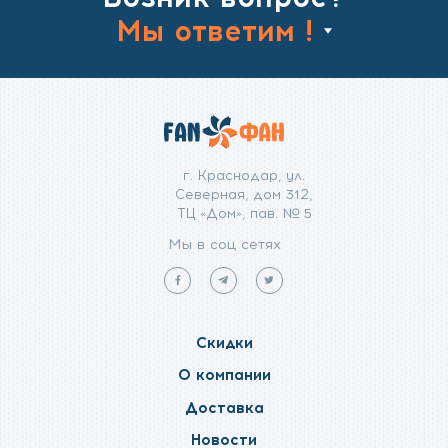
Мы ответим !
г. Краснодар, ул.
Северная, дом 312,
ТЦ «Дом», пав. № 5
Мы в соц сетях
Мы
Мы
Мы
в
в
в
facebook
telegram
twitter
Скидки
О компании
Доставка
Новости