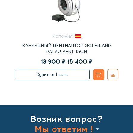
Испания
КАНАЛЬНЫЙ ВЕНТИЛЯТОР SOLER AND
PALAU VENT 150N
Первоначальная
Текущая
18 900
₽
15 400
₽
цена
цена:
В
Добавить
Купить в 1 клик
составляла
15
к
корзину
18
400
сравнени
900
₽.
₽.
Возник вопрос?
Мы ответим !