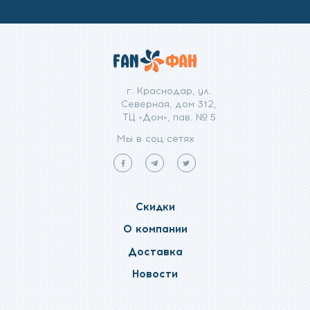
г. Краснодар, ул.
Северная, дом 312,
ТЦ «Дом», пав. № 5
Мы в соц сетях
Мы
Мы
Мы
в
в
в
facebook
telegram
twitter
Скидки
О компании
Доставка
Новости