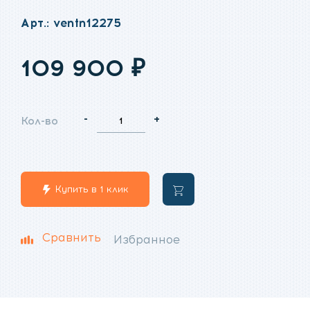
Рейтинг:
Арт.: ventn12275
109 900
₽
-
+
Кол-во
Купить в 1 клик
В
корзину
Сравнить
Избранное