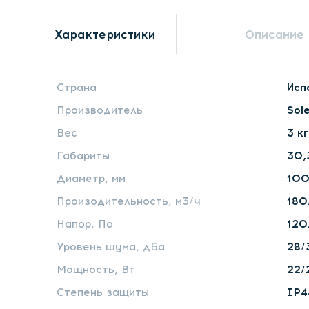
Характеристики
Описание
Страна
Исп
Производитель
Sol
Вес
3 кг
Габариты
30,3
Диаметр, мм
10
Произодительность, м3/ч
180
Напор, Па
120
Уровень шума, дБа
28/
Мощность, Вт
22/
Степень защиты
IP4