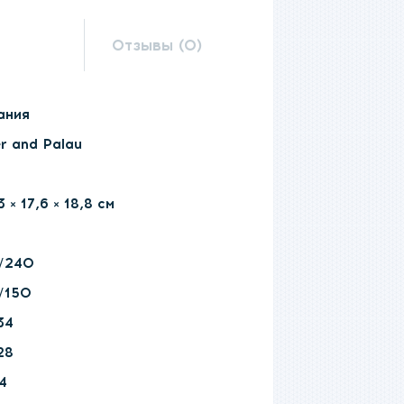
Отзывы (0)
ания
er and Palau
 × 17,6 × 18,8 см
0
/240
/150
34
28
4