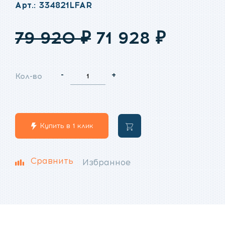
Арт.: 334821LFAR
Первоначальн
Текущ
79 920
₽
71 928
₽
цена
цена:
-
+
Кол-во
составляла
71
79
928
Купить в 1 клик
В
920
₽.
корзину
₽.
Сравнить
Избранное