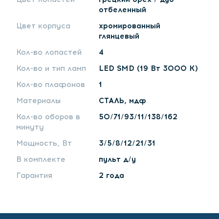
отбеленный
Цвет корпуса
хромированный
глянцевый
Кол-во лопастей
4
Кол-во и тип ламп
LED SMD (19 Вт 3000 К)
Кол-во плафонов
1
Материалы
СТАЛЬ, мдф
Кол-во оборов в
50/71/93/11/138/162
минуту
Мощность, Вт
3/5/8/12/21/31
В комплекте
пульт д/у
Гарантия
2 года