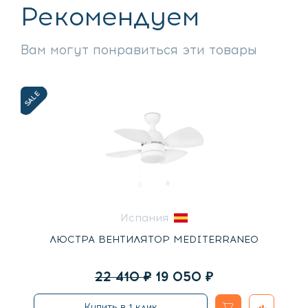
Рекомендуем
Вам могут понравиться эти товары
SALE
Испания
ЛЮСТРА ВЕНТИЛЯТОР MEDITERRANEO
Первоначальная
Текущая
22 410
₽
19 050
₽
цена
цена:
В
Добавить
Купить в 1 клик