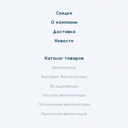
в
в
в
facebook
telegram
twitter
Скидки
О компании
Доставка
Новости
Каталог товаров
Автоматика
Бытовые Вентиляторы
Воздуховоды
Люстры вентиляторы
Потолочные вентиляторы
Приточная вентиляция