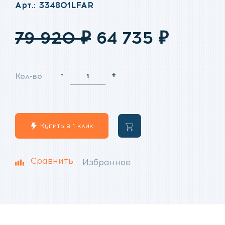
Арт.: 334801LFAR
Первоначальн
Текущ
79 920
₽
64 735
₽
цена
цена:
-
+
Кол-во
составляла
64
79
735
Купить в 1 клик
В
920
₽.
корзину
₽.
Сравнить
Избранное