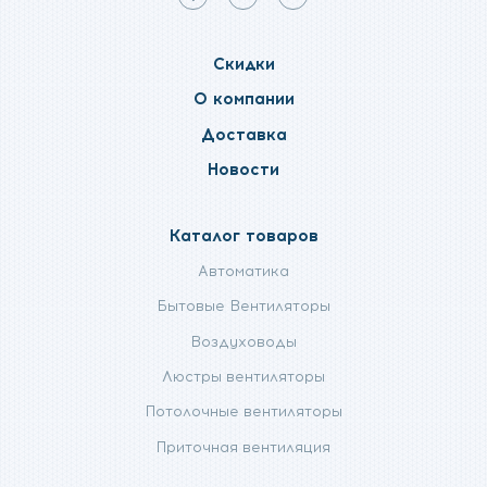
Мы
Мы
Мы
в
в
в
facebook
telegram
twitter
Скидки
О компании
Доставка
Новости
Каталог товаров
Автоматика
Бытовые Вентиляторы
Воздуховоды
Люстры вентиляторы
Потолочные вентиляторы
Приточная вентиляция