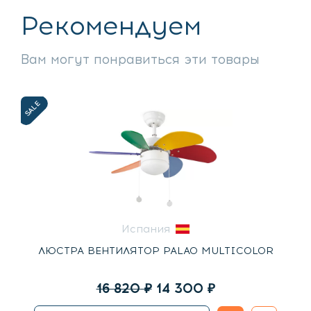
Рекомендуем
Вам могут понравиться эти товары
SALE
Испания
ЛЮСТРА ВЕНТИЛЯТОР PALAO MULTICOLOR
Первоначальная
Текущая
16 820
₽
14 300
₽
цена
цена: