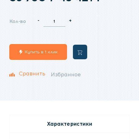
цена
цена:
-
+
Кол-во
составляла
48
59
421
Купить в 1 клик
В
780
₽.
корзину
₽.
Сравнить
Избранное
Характеристики