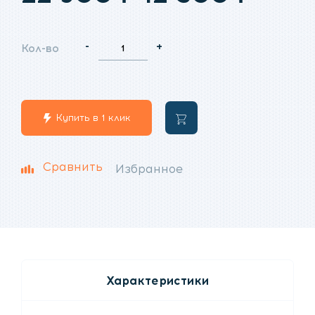
цена
цена
-
+
Кол-во
составляла
12
22
500
Купить в 1 клик
В
900
₽.
корзину
₽.
Сравнить
Избранное
Характеристики