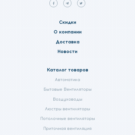
Мы
Мы
Мы
в
в
в
facebook
telegram
twitter
Скидки
О компании
Доставка
Новости
Каталог товаров
Автоматика
Бытовые Вентиляторы
Воздуховоды
Люстры вентиляторы
Потолочные вентиляторы
Приточная вентиляция