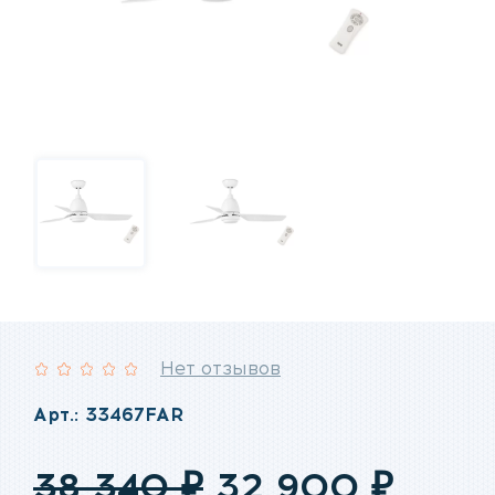
Нет отзывов
Рейтинг:
Арт.: 33467FAR
Первоначаль
Теку
38 340
₽
32 900
₽