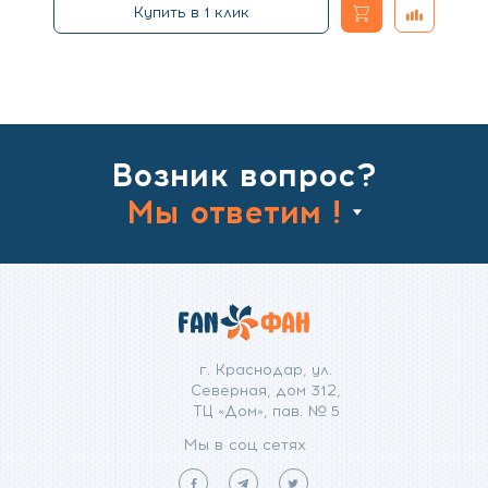
В
Добавить
Купить в 1 клик
составляла
25
к
корзину
27
233
сравнени
960
₽.
₽.
Возник вопрос?
Мы ответим !
г. Краснодар, ул.
Северная, дом 312,
ТЦ «Дом», пав. № 5
Мы в соц сетях