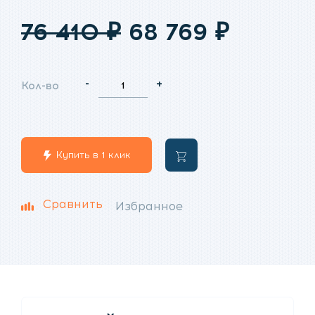
Первоначальн
Текущ
76 410
₽
68 769
₽
цена
цена:
-
+
Кол-во
составляла
68
76
769
Купить в 1 клик
В
410
₽.
корзину
₽.
Сравнить
Избранное