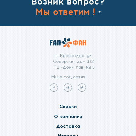
Возник вопрос?
Мы ответим !
г. Краснодар, ул.
Северная, дом 312,
ТЦ «Дом», пав. № 5
Мы в соц сетях
Мы
Мы
Мы
в
в
в
facebook
telegram
twitter
Скидки
О компании
Доставка
Новости