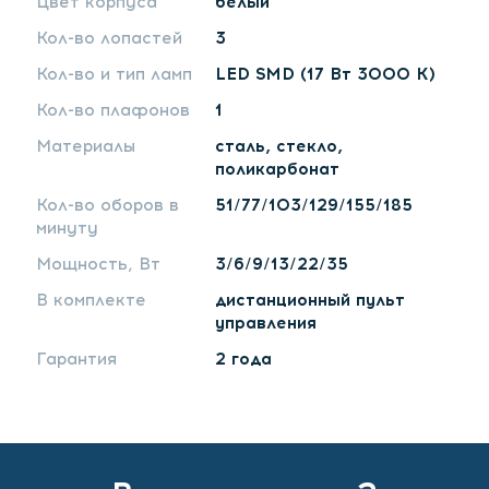
Цвет корпуса
белый
Кол-во лопастей
3
Кол-во и тип ламп
LED SMD (17 Вт 3000 К)
Кол-во плафонов
1
Материалы
сталь, стекло,
поликарбонат
Кол-во оборов в
51/77/103/129/155/185
минуту
Мощность, Вт
3/6/9/13/22/35
В комплекте
дистанционный пульт
управления
Гарантия
2 года