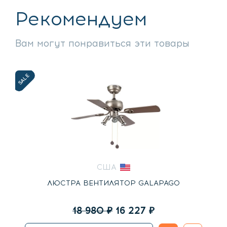
Рекомендуем
Вам могут понравиться эти товары
SALE
США
ЛЮСТРА ВЕНТИЛЯТОР GALAPAGO
Первоначальная
Текущая
18 980
₽
16 227
₽
цена
цена: