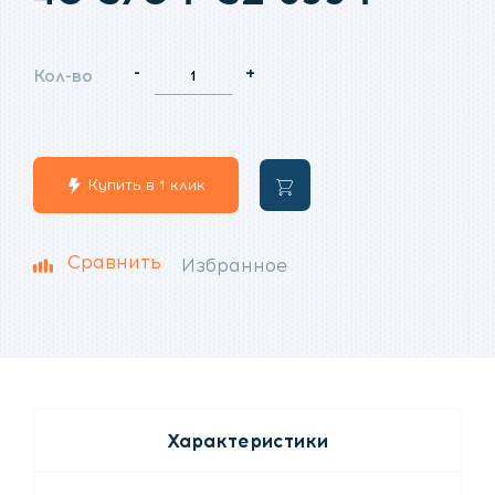
цена
цена:
-
+
Кол-во
составляла
32
40
699
Купить в 1 клик
В
370
₽.
корзину
₽.
Сравнить
Избранное
Характеристики