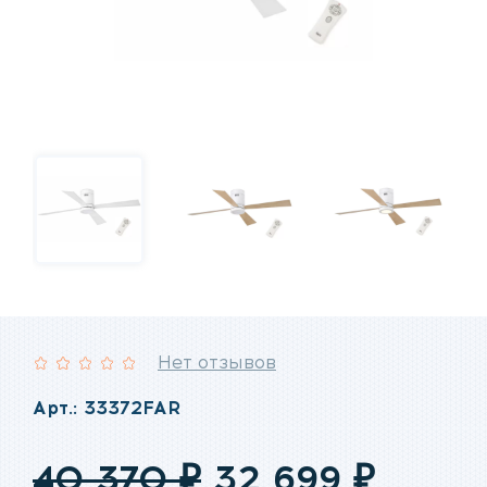
Нет отзывов
Рейтинг:
Арт.: 33372FAR
Первоначаль
Теку
40 370
₽
32 699
₽