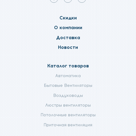
Мы
Мы
Мы
в
в
в
facebook
telegram
twitter
Скидки
О компании
Доставка
Новости
Каталог товаров
Автоматика
Бытовые Вентиляторы
Воздуховоды
Люстры вентиляторы
Потолочные вентиляторы
Приточная вентиляция