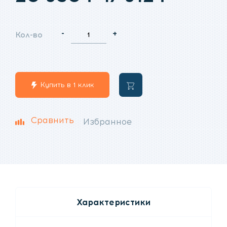
цена
цена:
-
+
Кол-во
составляла
17
20
912
Купить в 1 клик
В
950
₽.
корзину
₽.
Сравнить
Избранное
Характеристики