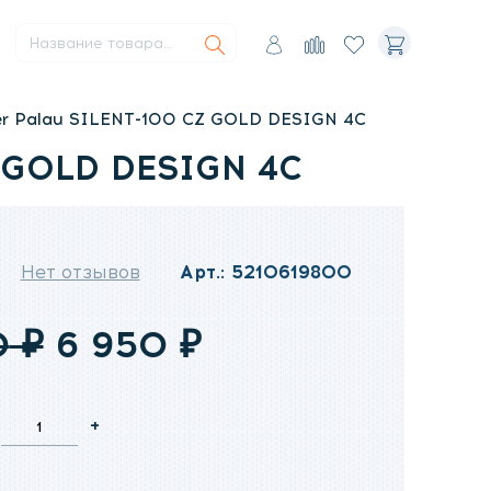
Поиск
Воздуховоды
Каминные вентиляторы
Автоматика
Меню
Товары
Избранное
Корзина
Искать
пользователя
для
сравнения
er Palau SILENT-100 CZ GOLD DESIGN 4C
Z GOLD DESIGN 4C
Нет отзывов
Арт.: 5210619800
Первоначальная
Текущая
0
₽
6 950
₽
цена
цена:
+
составляла
6