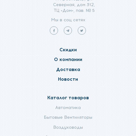
Северная, дом 312,
ТЦ «Дом», пав. № 5
Мы в соц сетях
Мы
Мы
Мы
в
в
в
facebook
telegram
twitter
Скидки
О компании
Доставка
Новости
Каталог товаров
Автоматика
Бытовые Вентиляторы
Воздуховоды