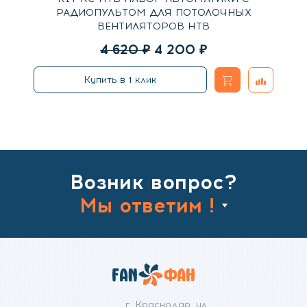
РАДИОПУЛЬТОМ ДЛЯ ПОТОЛОЧНЫХ
ВЕНТИЛЯТОРОВ HTB
Первоначальная
Текущая
4 620
₽
4 200
₽
цена
цена:
В
Добавить
Купить в 1 клик
составляла
4
к
корзину
4
200
сравнени
620
₽.
₽.
Возник вопрос?
Мы ответим !
г. Краснодар, ул.