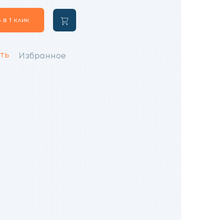
74
000
 в 1 клик
В
100
₽.
корзину
₽.
ть
Избранное