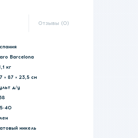
Отзывы (0)
спания
aro Barcelona
1,1 кг
7 × 87 × 23,5 см
ульт д/у
68
5-40
лен
атовый никель