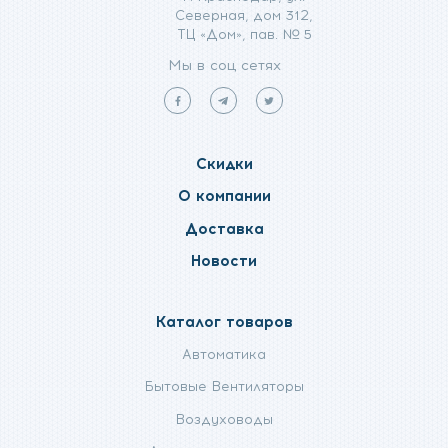
Северная, дом 312,
ТЦ «Дом», пав. № 5
Мы в соц сетях
Мы
Мы
Мы
в
в
в
facebook
telegram
twitter
Скидки
О компании
Доставка
Новости
Каталог товаров
Автоматика
Бытовые Вентиляторы
Воздуховоды